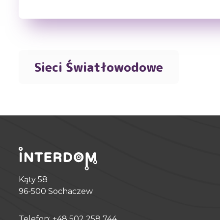
Sieci Światłowodowe
Kąty 58
96-500 Sochaczew
Telefon: +48 502 258 744