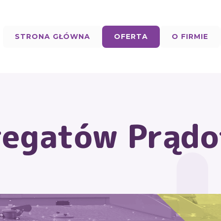
STRONA GŁÓWNA
OFERTA
O FIRMIE
egatów Prądo